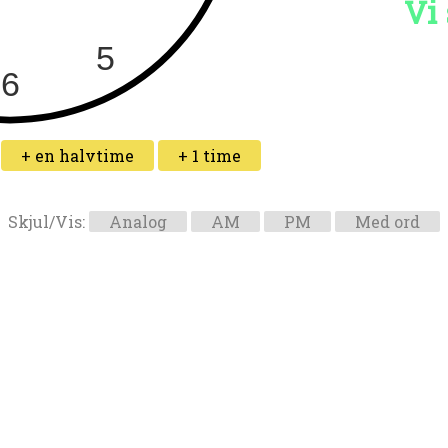
Vi 
+ en halvtime
+ 1 time
Skjul/Vis:
Analog
AM
PM
Med ord