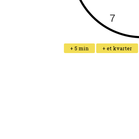
+ 5 min
+ et kvarter