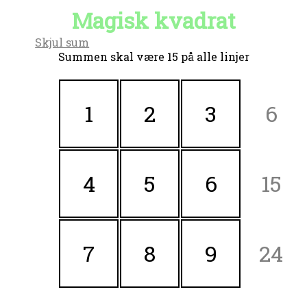
Magisk kvadrat
Skjul sum
Summen skal være 15 på alle linjer
1
2
3
6
4
5
6
15
7
8
9
24